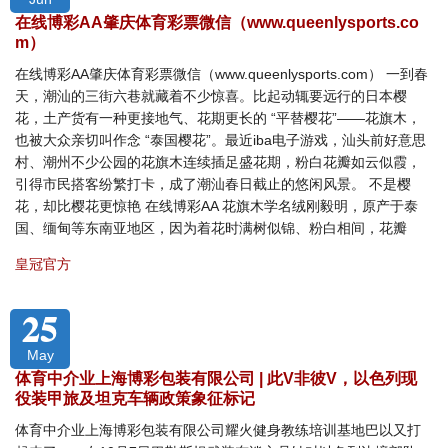
在线博彩AA肇庆体育彩票微信（www.queenlysports.co
m）
在线博彩AA肇庆体育彩票微信（www.queenlysports.com） 一到春
天，潮汕的三街六巷就藏着不少惊喜。比起动辄要远行的日本樱
花，土产货有一种更接地气、花期更长的 “平替樱花”——花旗木，
也被大众亲切叫作念 “泰国樱花”。最近iba电子游戏，汕头前好意思
村、潮州不少公园的花旗木连续插足盛花期，粉白花瓣如云似霞，
引得市民搭客纷繁打卡，成了潮汕春日截止的悠闲风景。 不是樱
花，却比樱花更惊艳 在线博彩AA 花旗木学名绒刚毅明，原产于泰
国、缅甸等东南亚地区，因为着花时满树似锦、粉白相间，花瓣
皇冠官方
25
May
体育中介业上海博彩包装有限公司 | 此V非彼V，以色列现
役装甲旅及坦克车辆政策象征标记
体育中介业上海博彩包装有限公司耀火健身教练培训基地巴以又打