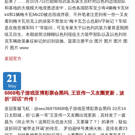
起来了……在10月7日巴勒斯坦武装东谈主员针对以色列边境部队
和基地的大规模大地浸透进攻中，以色各国防军至少有4辆梅卡瓦M
k4和1辆梅卡瓦Mk2D被击毁或俘获。不外笔者注意到有一些一又友
看到梅卡瓦坦克上的涂装不禁发出“梅卡瓦怎么也刷V字标记？车组
是在致意俄军吗？”等疑问，可见专家关于以色列武装力量算是既闇
练又目生。本期就简洁聊聊以色列现役主力装甲部队以及以色列坦
克车辆政策象征标记的识别设施。菠菜注册平台 图片 图片 图片 图
片 图片 www
皇冠官方
21
May
6868电子游戏亚博彩票会黑吗_王亚伟一又友圈更新，波
折“回话”外传！
皇冠客服飞机：@seo36876868电子游戏亚博彩票会黑吗 10月14
日太阳城，前“公募一哥”王亚伟一又友圈出现更新，其转发了一篇
题为《何止华为！这两巨头也放大招，又要爆了？》的著作，疑似
波折回话“被带走拜谒”的传言。 罗伯逊绰号澳洲火炮，是排名赛23