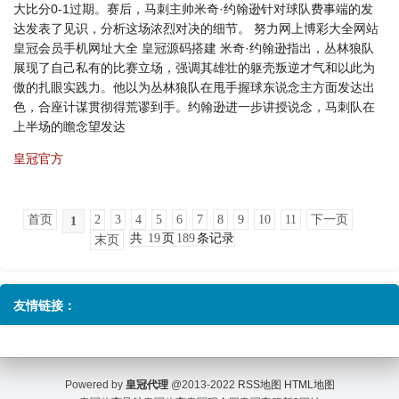
大比分0-1过期。赛后，马刺主帅米奇·约翰逊针对球队费事端的发
达发表了见识，分析这场浓烈对决的细节。 努力网上博彩大全网站
皇冠会员手机网址大全 皇冠源码搭建 米奇·约翰逊指出，丛林狼队
展现了自己私有的比赛立场，强调其雄壮的躯壳叛逆才气和以此为
傲的扎眼实践力。他以为丛林狼队在甩手握球东说念主方面发达出
色，合座计谋贯彻得荒谬到手。约翰逊进一步讲授说念，马刺队在
上半场的瞻念望发达
皇冠官方
首页
2
3
4
5
6
7
8
9
10
11
下一页
1
共
19
页
189
条记录
末页
友情链接：
Powered by
皇冠代理
@2013-2022
RSS地图
HTML地图