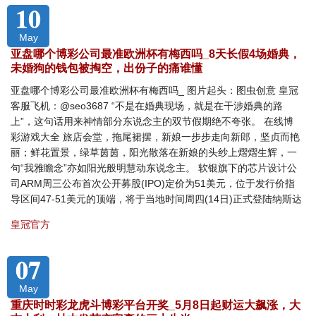
10
May
亚盘哪个博彩公司最准欧洲杯有梅西吗_8天长假4场婚典，
未婚狗的钱包被掏空，出份子的痛谁懂
亚盘哪个博彩公司最准欧洲杯有梅西吗_ 图片起头：图虫创意 皇冠
客服飞机：@seo3687 “不是在婚典现场，就是在干涉婚典的路
上”，这句话用来神情部分东说念主的双节假期绝不夸张。 在线博
彩游戏大全 旅店会堂，拖尾裙摆，新娘一步步走向新郎，坚贞而艳
丽；鲜花置景，绿草茵茵，阳光散落在新娘的头纱上熠熠生辉，一
句“我雅瞻念”亦如阳光般明慧动东说念主。 软银旗下的芯片设计公
司ARM周三公布首次公开募股(IPO)定价为51美元，位于发行价指
导区间47-51美元的顶端，将于当地时间周四(14日)正式登陆纳斯达
皇冠官方
07
May
重庆时时彩龙虎斗博彩平台开奖_5月8日起财运大飙涨，大