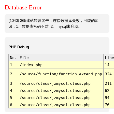
Database Error
(1040) 365建站错误警告：连接数据库失败，可能的原
因：1、数据库密码不对; 2、mysql未启动。
PHP Debug
No.
File
Line
1
/index.php
14
2
/source/function/function_extend.php
324
3
/source/class/jzmysql.class.php
211
4
/source/class/jzmysql.class.php
62
5
/source/class/jzmysql.class.php
94
6
/source/class/jzmysql.class.php
76