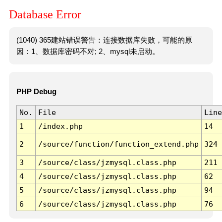
Database Error
(1040) 365建站错误警告：连接数据库失败，可能的原
因：1、数据库密码不对; 2、mysql未启动。
PHP Debug
No.
File
Line
1
/index.php
14
2
/source/function/function_extend.php
324
3
/source/class/jzmysql.class.php
211
4
/source/class/jzmysql.class.php
62
5
/source/class/jzmysql.class.php
94
6
/source/class/jzmysql.class.php
76