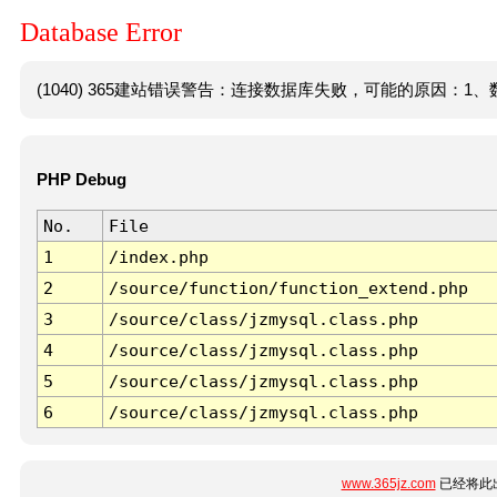
Database Error
(1040) 365建站错误警告：连接数据库失败，可能的原因：1、数
PHP Debug
No.
File
1
/index.php
2
/source/function/function_extend.php
3
/source/class/jzmysql.class.php
4
/source/class/jzmysql.class.php
5
/source/class/jzmysql.class.php
6
/source/class/jzmysql.class.php
www.365jz.com
已经将此