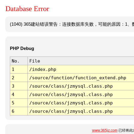
Database Error
(1040) 365建站错误警告：连接数据库失败，可能的原因：1、数
PHP Debug
No.
File
1
/index.php
2
/source/function/function_extend.php
3
/source/class/jzmysql.class.php
4
/source/class/jzmysql.class.php
5
/source/class/jzmysql.class.php
6
/source/class/jzmysql.class.php
www.365jz.com
已经将此