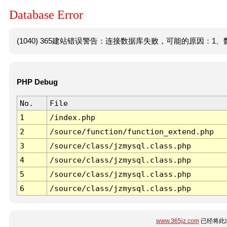
Database Error
(1040) 365建站错误警告：连接数据库失败，可能的原因：1、数
PHP Debug
No.
File
1
/index.php
2
/source/function/function_extend.php
3
/source/class/jzmysql.class.php
4
/source/class/jzmysql.class.php
5
/source/class/jzmysql.class.php
6
/source/class/jzmysql.class.php
www.365jz.com
已经将此