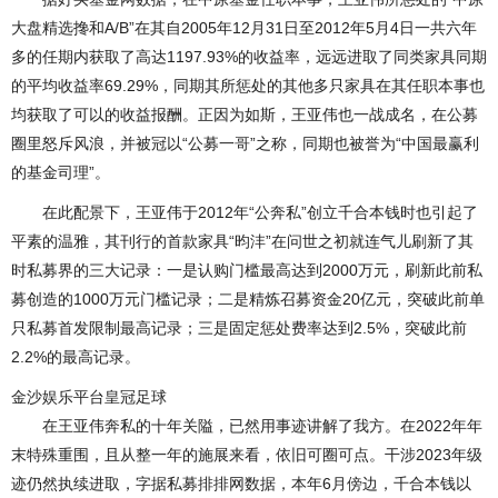
大盘精选搀和A/B”在其自2005年12月31日至2012年5月4日一共六年
多的任期内获取了高达1197.93%的收益率，远远进取了同类家具同期
的平均收益率69.29%，同期其所惩处的其他多只家具在其任职本事也
均获取了可以的收益报酬。正因为如斯，王亚伟也一战成名，在公募
圈里怒斥风浪，并被冠以“公募一哥”之称，同期也被誉为“中国最赢利
的基金司理”。
在此配景下，王亚伟于2012年“公奔私”创立千合本钱时也引起了
平素的温雅，其刊行的首款家具“昀沣”在问世之初就连气儿刷新了其
时私募界的三大记录：一是认购门槛最高达到2000万元，刷新此前私
募创造的1000万元门槛记录；二是精炼召募资金20亿元，突破此前单
只私募首发限制最高记录；三是固定惩处费率达到2.5%，突破此前
2.2%的最高记录。
金沙娱乐平台皇冠足球
在王亚伟奔私的十年关隘，已然用事迹讲解了我方。在2022年年
末特殊重围，且从整一年的施展来看，依旧可圈可点。干涉2023年级
迹仍然执续进取，字据私募排排网数据，本年6月傍边，千合本钱以