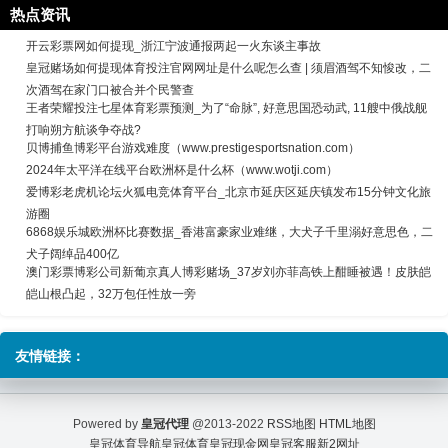
热点资讯
开云彩票网如何提现_浙江宁波通报两起一火东谈主事故
皇冠赌场如何提现体育投注官网网址是什么呢怎么查 | 须眉酒驾不知悛改，二
次酒驾在家门口被合并个民警查
王者荣耀投注七星体育彩票预测_为了“命脉”, 好意思国恐动武, 11艘中俄战舰
打响朔方航谈争夺战?
贝博捕鱼博彩平台游戏难度（www.prestigesportsnation.com）
2024年太平洋在线平台欧洲杯是什么杯（www.wotji.com）
爱博彩老虎机论坛火狐电竞体育平台_北京市延庆区延庆镇发布15分钟文化旅
游圈
6868娱乐城欧洲杯比赛数据_香港富豪家业难继，大犬子千里溺好意思色，二
犬子阔绰品400亿
澳门彩票博彩公司新葡京真人博彩赌场_37岁刘亦菲高铁上酣睡被遇！皮肤皑
皑山根凸起，32万包任性放一旁
友情链接：
Powered by
皇冠代理
@2013-2022
RSS地图
HTML地图
皇冠体育导航
皇冠体育
皇冠现金网
皇冠客服
新2网址