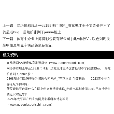
上一篇：
网络博彩现金平台188澳门博彩_填充鬼才王子文皆处理不了
的显老bug，居然扩张到了jennie脸上
下一篇：
体育中介业上海博彩包装有限公司 | 此V非彼V，以色列现役
装甲旅及坦克车辆政策象征标记
相关资讯
在线博彩AA肇庆体育彩票微信（www.queenlysports.com）
网络博彩现金平台188澳门博彩_填充鬼才王子文皆处理不了的显老bug，居然
扩张到了jennie脸上
6868现金网欧洲奥地利博彩公司网站_“守正立异·引颈初始——2023青少年立
异论坛”到手举行
菠菜赚钱平台是什么在网上怎么赌博赚钱吗_电动汽车制造商Lucid已在沙特拼
装近800辆汽车
2024年太平洋在线直营网足彩看哪家博彩公司
（www.queenlysportschina.com）