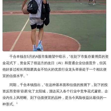
千合本钱在5月的A股市集瞻望中暗示，“在刻下市集存量博弈的资
金花式下，资金买了很远方的改日（AI）和普通企业估值晋升，但其
他好多过程长周期磨真金不怕火的优质行业龙头举座处于一个相比便
宜的估值水平。”
同期，千合本钱指出，“在这种基本面和估值的推测下，刻下的投
资反而变得‘容易’化了太阳城，溜达买入各个行业中竞争花式邃密、企
业内生上风明晰、刻下估值便宜的品种，是当今风险收益比最佳的一
种形式。”