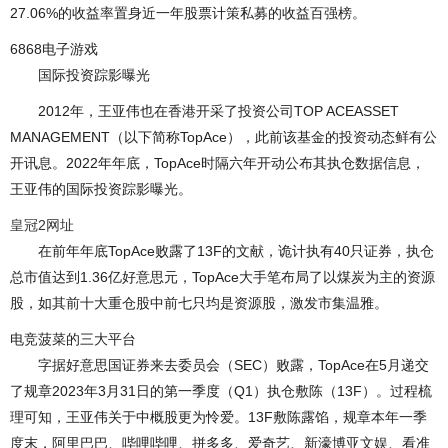
27.06%的收益率置身近一年股票计策私募的收益百强榜。
6868电子游戏
国际投资踪影曝光
2012年，王亚伟也在香港开采了投资公司TOP ACEASSET
MANAGEMENT（以下简称TopAce），此前该基金的投资动态鲜有公
开讯息。2022年年底，TopAce时隔六年开动公布其执仓数据信息，
王亚伟的国际投资踪影曝光。
皇冠2网址
在前年年底TopAce败露了13F的文献，诡计执有40只证券，执仓
总市值达到1.36亿好意思元，TopAce大手笔布局了以煤炭为主的资源
股，如其前十大重仓股中前七只均是资源股，激发市集温雅。
电竞菠菜的三大平台
字据好意思国证券来去委员会（SEC）败露，TopAce在5月递交
了规章2023年3月31日的第一季度（Q1）执仓敷陈（13F）。过程梳
理可知，王亚伟关于中概股更为怜爱。13F敷陈露馅，规章本年一季
度末，阿里巴巴、哔哩哔哩、拼多多、爱奇艺、新濠博亚文娱、看准