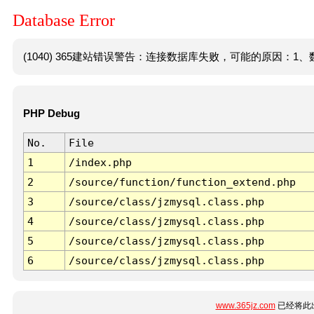
Database Error
(1040) 365建站错误警告：连接数据库失败，可能的原因：1、数
PHP Debug
No.
File
1
/index.php
2
/source/function/function_extend.php
3
/source/class/jzmysql.class.php
4
/source/class/jzmysql.class.php
5
/source/class/jzmysql.class.php
6
/source/class/jzmysql.class.php
www.365jz.com
已经将此