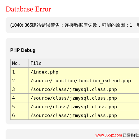
Database Error
(1040) 365建站错误警告：连接数据库失败，可能的原因：1、数
PHP Debug
No.
File
1
/index.php
2
/source/function/function_extend.php
3
/source/class/jzmysql.class.php
4
/source/class/jzmysql.class.php
5
/source/class/jzmysql.class.php
6
/source/class/jzmysql.class.php
www.365jz.com
已经将此