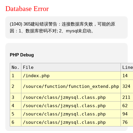
Database Error
(1040) 365建站错误警告：连接数据库失败，可能的原
因：1、数据库密码不对; 2、mysql未启动。
PHP Debug
No.
File
Line
1
/index.php
14
2
/source/function/function_extend.php
324
3
/source/class/jzmysql.class.php
211
4
/source/class/jzmysql.class.php
62
5
/source/class/jzmysql.class.php
94
6
/source/class/jzmysql.class.php
76