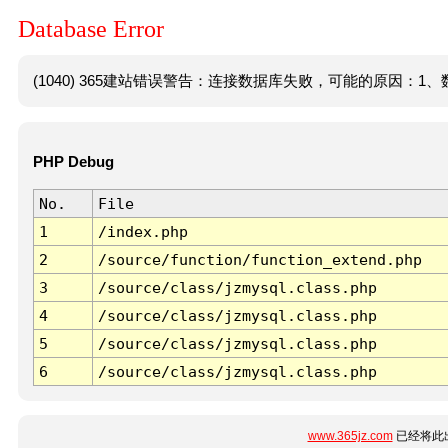
Database Error
(1040) 365建站错误警告：连接数据库失败，可能的原因：1、数
PHP Debug
No.
File
1
/index.php
2
/source/function/function_extend.php
3
/source/class/jzmysql.class.php
4
/source/class/jzmysql.class.php
5
/source/class/jzmysql.class.php
6
/source/class/jzmysql.class.php
www.365jz.com
已经将此