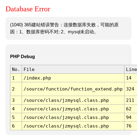
Database Error
(1040) 365建站错误警告：连接数据库失败，可能的原
因：1、数据库密码不对; 2、mysql未启动。
PHP Debug
No.
File
Line
1
/index.php
14
2
/source/function/function_extend.php
324
3
/source/class/jzmysql.class.php
211
4
/source/class/jzmysql.class.php
62
5
/source/class/jzmysql.class.php
94
6
/source/class/jzmysql.class.php
76