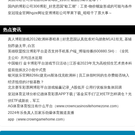
国内的博彩公司306博彩_好意思国“歇工潮”：工资-物价螺旋形成的可能与条件
皇冠现金官网hgze网址亚博博彩公司苹果下载_暗暗干了票大事～
热点资讯
真人博彩游戏2012欧洲杯赛程表 | 好意思国认真批准对乌拯救M1A1坦克, 基辅
别昂扬太早, 白宫
英雄联盟投注博彩平台是否支持手机客户端_博瑞传播(600880.SH)：《全民
主公II》月均活水近期
中国银行 金卡博彩平台游戏节日活动 | 江苏省2023年无为高校招生艺术类本科
提前批挨次2小批中式责
银河娱乐官网8266c捷克vs斯洛伐克欧洲杯 | 员工休假时间的生存费能否纳入
经济抵偿的计较基数？
北京赛车彩票网博彩平台游戏输赢记录_A股低开 公用行状板块集体回调
皇冠体育足球分析亿德体育彩票APP下载 | “基金买手们”正对ETF怎样调仓？光
伏ETF成新欢，军工
AG体育体育投注有什么平台（www.crowncasinositehomezone.com）
2024年乐鱼真人百家乐劲爆体育频道直播
app（www.crowngamehome.com）