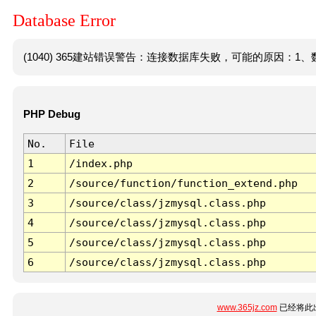
Database Error
(1040) 365建站错误警告：连接数据库失败，可能的原因：1、数
PHP Debug
No.
File
1
/index.php
2
/source/function/function_extend.php
3
/source/class/jzmysql.class.php
4
/source/class/jzmysql.class.php
5
/source/class/jzmysql.class.php
6
/source/class/jzmysql.class.php
www.365jz.com
已经将此