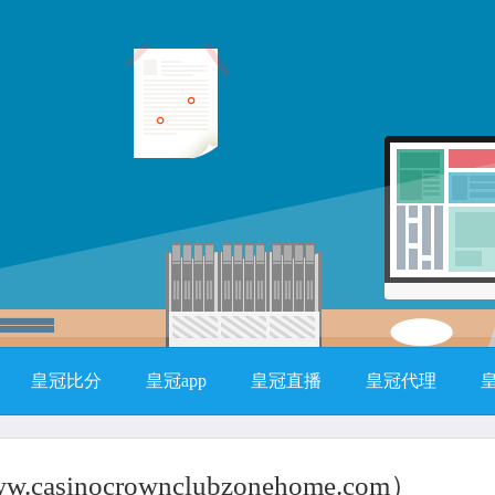
皇冠比分
皇冠app
皇冠直播
皇冠代理
nocrownclubzonehome.com）