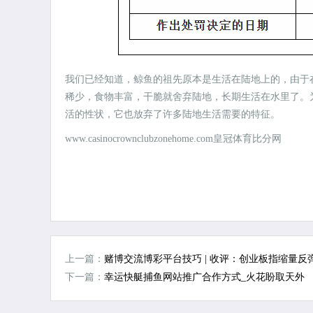
我们已经知道，鲸鱼的祖先原本是生活在陆地上的，由于
稀少，食物丰富，干脆就舍弃陆地，长期生活在水里了。
活的性状，它也放弃了许多陆地生活需要的特征。
www.casinocrownclubzonehome.com皇冠体育比分网
上一篇：
赌博交流博彩平台技巧 | 收评：创业板指缩量反弹
下一篇：
幸运快艇捕鱼网站推广合作方式_火花盼取天外