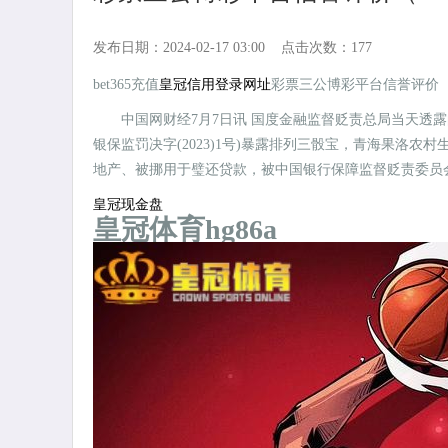
发布日期：2024-02-17 03:00 点击次数：177
bet365充值
皇冠信用登录网址
彩票三公博彩平台信誉评价（www.ca
中国网财经7月7日讯 国度金融监督贬责总局当天透露的
银保监罚决字(2023)1号)暴露排列三骰宝，青海果洛农
地产、被挪用于璧还贷款，被中国银行保障监督贬责委员会果
皇冠现金盘
皇冠体育hg86a