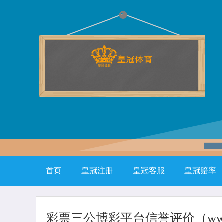
首页
皇冠注册
皇冠客服
皇冠赔率
彩票三公博彩平台信誉评价（www.casi