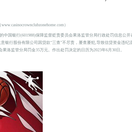
sinocrownclubzonehome.com）
中国银行(601988)保障监督贬责委员会果洛监管分局行政处罚信息公开
村生意银行股份有限公司因贷款“三查”不尽责，屡查屡犯,导致信贷资金违纪
洛监管分局罚金35万元。作出处罚决定的日历为2023年6月30日。