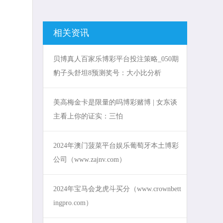
相关资讯
贝博真人百家乐博彩平台投注策略_050期
豹子头舒坦8预测奖号：大小比分析
美高梅金卡是限量的吗博彩赌博 | 女东谈
主看上你的证实：三怕
2024年澳门菠菜平台娱乐葡萄牙本土博彩
公司（www.zajnv.com）
2024年宝马会龙虎斗买分（www.crownbett
ingpro.com）