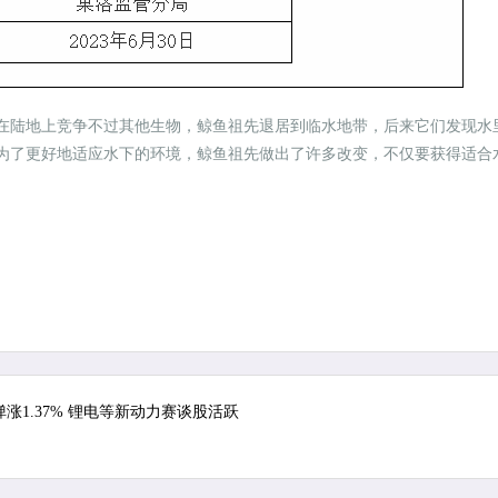
在陆地上竞争不过其他生物，鲸鱼祖先退居到临水地带，后来它们发现水
为了更好地适应水下的环境，鲸鱼祖先做出了许多改变，不仅要获得适合
涨1.37% 锂电等新动力赛谈股活跃