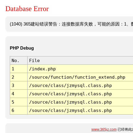
Database Error
(1040) 365建站错误警告：连接数据库失败，可能的原因：1、数
PHP Debug
No.
File
1
/index.php
2
/source/function/function_extend.php
3
/source/class/jzmysql.class.php
4
/source/class/jzmysql.class.php
5
/source/class/jzmysql.class.php
6
/source/class/jzmysql.class.php
www.365jz.com
已经将此