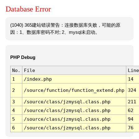
Database Error
(1040) 365建站错误警告：连接数据库失败，可能的原
因：1、数据库密码不对; 2、mysql未启动。
PHP Debug
No.
File
Line
1
/index.php
14
2
/source/function/function_extend.php
324
3
/source/class/jzmysql.class.php
211
4
/source/class/jzmysql.class.php
62
5
/source/class/jzmysql.class.php
94
6
/source/class/jzmysql.class.php
76