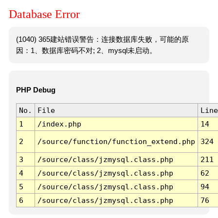
Database Error
(1040) 365建站错误警告：连接数据库失败，可能的原
因：1、数据库密码不对; 2、mysql未启动。
PHP Debug
No.
File
Line
1
/index.php
14
2
/source/function/function_extend.php
324
3
/source/class/jzmysql.class.php
211
4
/source/class/jzmysql.class.php
62
5
/source/class/jzmysql.class.php
94
6
/source/class/jzmysql.class.php
76