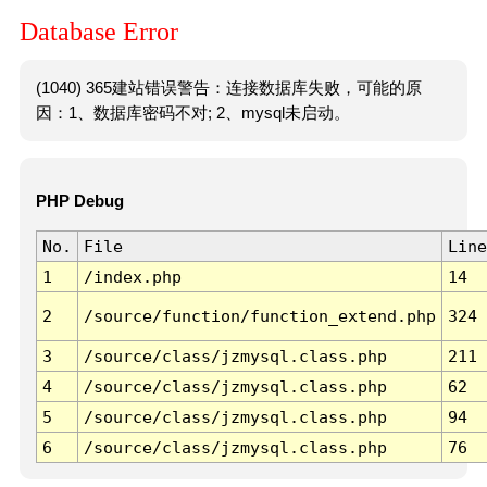
Database Error
(1040) 365建站错误警告：连接数据库失败，可能的原
因：1、数据库密码不对; 2、mysql未启动。
PHP Debug
No.
File
Line
1
/index.php
14
2
/source/function/function_extend.php
324
3
/source/class/jzmysql.class.php
211
4
/source/class/jzmysql.class.php
62
5
/source/class/jzmysql.class.php
94
6
/source/class/jzmysql.class.php
76