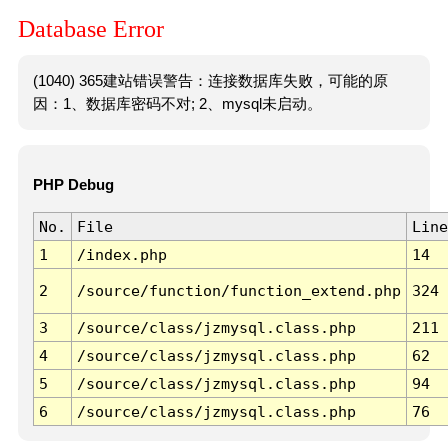
Database Error
(1040) 365建站错误警告：连接数据库失败，可能的原
因：1、数据库密码不对; 2、mysql未启动。
PHP Debug
No.
File
Line
1
/index.php
14
2
/source/function/function_extend.php
324
3
/source/class/jzmysql.class.php
211
4
/source/class/jzmysql.class.php
62
5
/source/class/jzmysql.class.php
94
6
/source/class/jzmysql.class.php
76