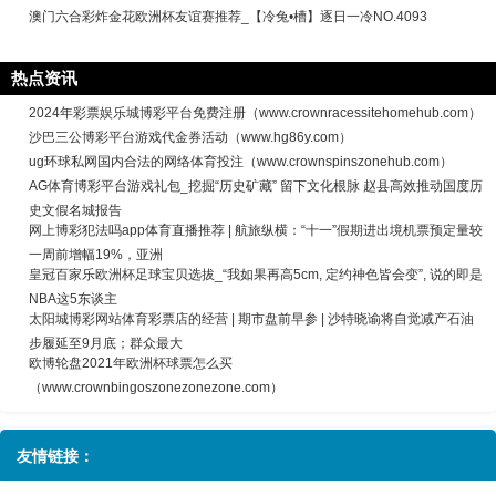
澳门六合彩炸金花欧洲杯友谊赛推荐_【冷兔•槽】逐日一冷NO.4093
热点资讯
2024年彩票娱乐城博彩平台免费注册（www.crownracessitehomehub.com）
沙巴三公博彩平台游戏代金券活动（www.hg86y.com）
ug环球私网国内合法的网络体育投注（www.crownspinszonehub.com）
AG体育博彩平台游戏礼包_挖掘“历史矿藏” 留下文化根脉 赵县高效推动国度历
史文假名城报告
网上博彩犯法吗app体育直播推荐 | 航旅纵横：“十一”假期进出境机票预定量较
一周前增幅19%，亚洲
皇冠百家乐欧洲杯足球宝贝选拔_“我如果再高5cm, 定约神色皆会变”, 说的即是
NBA这5东谈主
太阳城博彩网站体育彩票店的经营 | 期市盘前早参 | 沙特晓谕将自觉减产石油
步履延至9月底；群众最大
欧博轮盘2021年欧洲杯球票怎么买
（www.crownbingoszonezonezone.com）
友情链接：