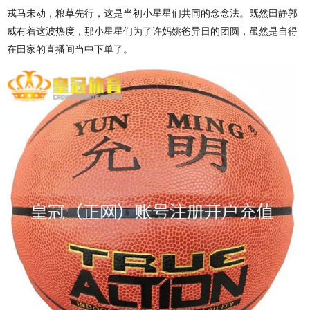
戎马未动，粮草先行，这是当初小星星们共同的念念法。既然田静郭
威有着这波热度，那小星星们为了许妈姚爸异日的团圆，虽然是自得
在田家的直播间当中下单了。