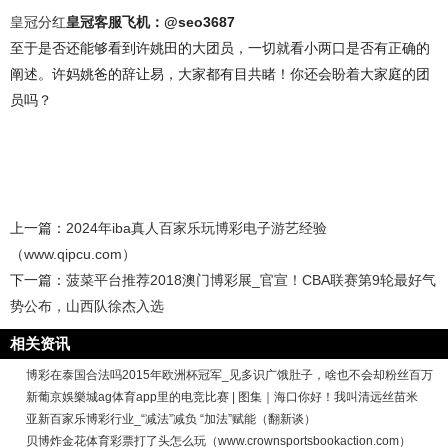
皇冠分红
皇冠客服飞机：@seo3687
至于是否还能够看到许姚田的大团员，一切就看小两口是否有正确的
阐述。许妈姚爸的辞让易，大家都有目共睹！你还会盼着大家庭的团
员吗？
上一篇：
2024年iba真人百家乐玩博彩电子游艺经验
（www.qipcu.com）
下一篇：
菠菜平台推荐2018澳门博彩展_官宣！CBA联赛第9轮最好气
势公布，山西队徐杰入选
相关资讯
博彩在泰国合法吗2015年欧洲杯冠军_见多识广饿肚子，啥也不会却粉丝百万
新葡京娛樂城ag体育app里的电竞比赛 | 图集｜海口你好！我叫清远丝苗米
亚新百家乐博彩行业_“减法”减负 “加法”赋能（翻新谈）
贝博炸金花体育彩票打了头怎么玩（www.crownsportsbookaction.com）