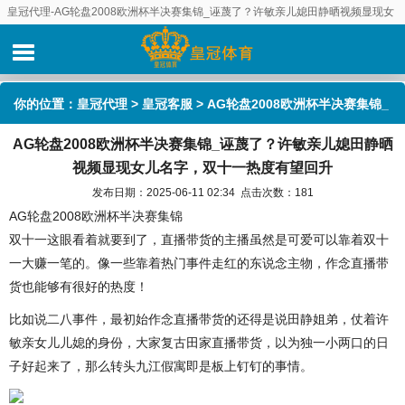
皇冠代理-AG轮盘2008欧洲杯半决赛集锦_诬蔑了？许敏亲儿媳田静晒视频显现女
儿名字，双十一热度有望回升
你的位置：
皇冠代理
>
皇冠客服
> AG轮盘2008欧洲杯半决赛集锦_
AG轮盘2008欧洲杯半决赛集锦_诬蔑了？许敏亲儿媳田静晒
诬蔑了？许敏亲儿媳田静晒视频显现女儿名字，双十一热度有望回
视频显现女儿名字，双十一热度有望回升
升
发布日期：2025-06-11 02:34 点击次数：181
AG轮盘2008欧洲杯半决赛集锦
双十一这眼看着就要到了，直播带货的主播虽然是可爱可以靠着双十
一大赚一笔的。像一些靠着热门事件走红的东说念主物，作念直播带
货也能够有很好的热度！
比如说二八事件，最初始作念直播带货的还得是说田静姐弟，仗着许
敏亲女儿儿媳的身份，大家复古田家直播带货，以为独一小两口的日
子好起来了，那么转头九江假寓即是板上钉钉的事情。