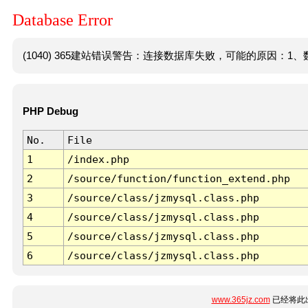
Database Error
(1040) 365建站错误警告：连接数据库失败，可能的原因：1、数
PHP Debug
No.
File
1
/index.php
2
/source/function/function_extend.php
3
/source/class/jzmysql.class.php
4
/source/class/jzmysql.class.php
5
/source/class/jzmysql.class.php
6
/source/class/jzmysql.class.php
www.365jz.com
已经将此