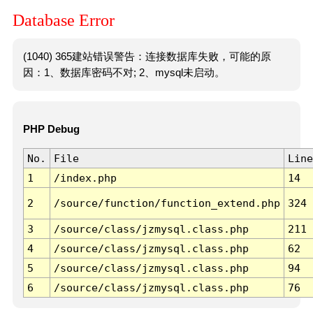
Database Error
(1040) 365建站错误警告：连接数据库失败，可能的原
因：1、数据库密码不对; 2、mysql未启动。
PHP Debug
No.
File
Line
1
/index.php
14
2
/source/function/function_extend.php
324
3
/source/class/jzmysql.class.php
211
4
/source/class/jzmysql.class.php
62
5
/source/class/jzmysql.class.php
94
6
/source/class/jzmysql.class.php
76