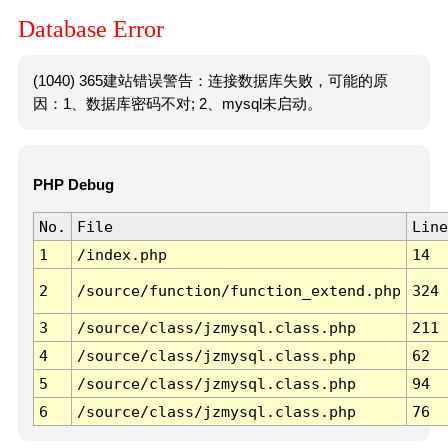
Database Error
(1040) 365建站错误警告：连接数据库失败，可能的原
因：1、数据库密码不对; 2、mysql未启动。
PHP Debug
No.
File
Line
1
/index.php
14
2
/source/function/function_extend.php
324
3
/source/class/jzmysql.class.php
211
4
/source/class/jzmysql.class.php
62
5
/source/class/jzmysql.class.php
94
6
/source/class/jzmysql.class.php
76