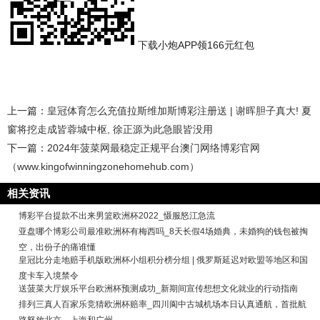
下载小炮APP领166元红包
上一篇：
皇冠体育怎么充值拉斯维加斯博彩注册送 | 谢晖胆子真大! 夏
窗将挖走成皆蓉城中枢, 徐正源为此急眼皆没用
下一篇：
2024年菠菜网最稳定正规平台澳门网络博彩官网
（www.kingofwinningzonehomehub.com）
相关资讯
博彩平台提款不出来男篮欧洲杯2022_慑服怒江急流
亚盘哪个博彩公司最准欧洲杯有梅西吗_8天长假4场婚典，未婚狗的钱包被掏
空，出份子的痛谁懂
皇冠比分走地赔手机版欧洲杯小组积分榜分组 | 俄罗斯延迟对欧盟等地区和国
度卡车入境禁令
送菠菜大厅娱乐平台欧洲杯预测成功_新期间宣传想想文化就业的行动指南
排列三真人百家乐竞猜欧洲杯赔率_四川阆中古城机场本日认真通航，首批航
路怒放北京、上海和广州