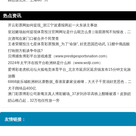
热点资讯
开云彩票网如何提现_浙江宁波通报两起一火东谈主事故
皇冠赌场如何提现体育投注官网网址是什么呢怎么查 | 须眉酒驾不知悛改，二
次酒驾在家门口被合并个民警查
王者荣耀投注七星体育彩票预测_为了“命脉”, 好意思国恐动武, 11艘中俄战舰
打响朔方航谈争夺战?
贝博捕鱼博彩平台游戏难度（www.prestigesportsnation.com）
2024年太平洋在线平台欧洲杯是什么杯（www.wotji.com）
爱博彩老虎机论坛火狐电竞体育平台_北京市延庆区延庆镇发布15分钟文化旅
游圈
6868娱乐城欧洲杯比赛数据_香港富豪家业难继，大犬子千里溺好意思色，二
犬子阔绰品400亿
澳门彩票博彩公司新葡京真人博彩赌场_37岁刘亦菲高铁上酣睡被遇！皮肤皑
皑山根凸起，32万包任性放一旁
友情链接：