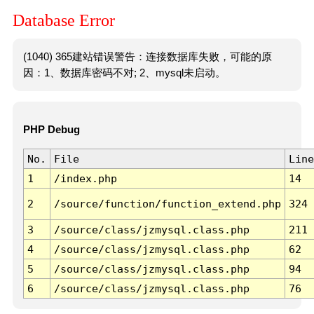
Database Error
(1040) 365建站错误警告：连接数据库失败，可能的原
因：1、数据库密码不对; 2、mysql未启动。
PHP Debug
No.
File
Line
1
/index.php
14
2
/source/function/function_extend.php
324
3
/source/class/jzmysql.class.php
211
4
/source/class/jzmysql.class.php
62
5
/source/class/jzmysql.class.php
94
6
/source/class/jzmysql.class.php
76