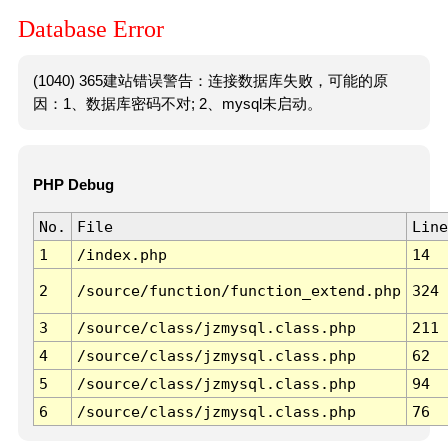
Database Error
(1040) 365建站错误警告：连接数据库失败，可能的原
因：1、数据库密码不对; 2、mysql未启动。
PHP Debug
No.
File
Line
1
/index.php
14
2
/source/function/function_extend.php
324
3
/source/class/jzmysql.class.php
211
4
/source/class/jzmysql.class.php
62
5
/source/class/jzmysql.class.php
94
6
/source/class/jzmysql.class.php
76