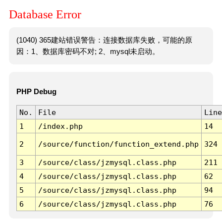
Database Error
(1040) 365建站错误警告：连接数据库失败，可能的原
因：1、数据库密码不对; 2、mysql未启动。
PHP Debug
No.
File
Line
1
/index.php
14
2
/source/function/function_extend.php
324
3
/source/class/jzmysql.class.php
211
4
/source/class/jzmysql.class.php
62
5
/source/class/jzmysql.class.php
94
6
/source/class/jzmysql.class.php
76