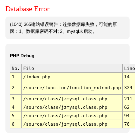
Database Error
(1040) 365建站错误警告：连接数据库失败，可能的原
因：1、数据库密码不对; 2、mysql未启动。
PHP Debug
No.
File
Line
1
/index.php
14
2
/source/function/function_extend.php
324
3
/source/class/jzmysql.class.php
211
4
/source/class/jzmysql.class.php
62
5
/source/class/jzmysql.class.php
94
6
/source/class/jzmysql.class.php
76