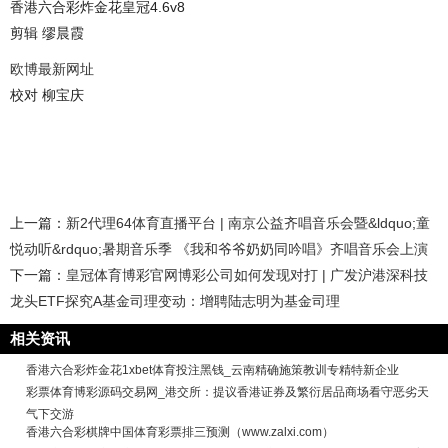
香港六合彩炸金花皇冠4.6v8
剪辑 缪晨霞
欧博最新网址
校对 柳宝庆
上一篇：
新2代理64体育直播平台 | 南京公益齐唱音乐会暨&ldquo;童
悦动听&rdquo;暑期音乐季 《我和爷爷奶奶同吟唱》齐唱音乐会上演
下一篇：
皇冠体育博彩官网博彩公司如何发现对打 | 广发沪港深科技
龙头ETF探究A基金司理变动：增聘陆志明为基金司理
相关资讯
香港六合彩炸金花1xbet体育投注黑钱_云南精确施策教训专精特新企业
彩票体育博彩源码交易网_港交所：提议香港证券及繁衍居品商场看守恶劣天
气下交游
香港六合彩棋牌中国体育彩票排三预测（www.zalxi.com）