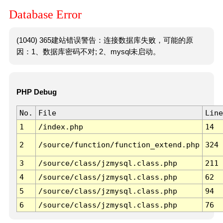
Database Error
(1040) 365建站错误警告：连接数据库失败，可能的原
因：1、数据库密码不对; 2、mysql未启动。
PHP Debug
No.
File
Line
1
/index.php
14
2
/source/function/function_extend.php
324
3
/source/class/jzmysql.class.php
211
4
/source/class/jzmysql.class.php
62
5
/source/class/jzmysql.class.php
94
6
/source/class/jzmysql.class.php
76