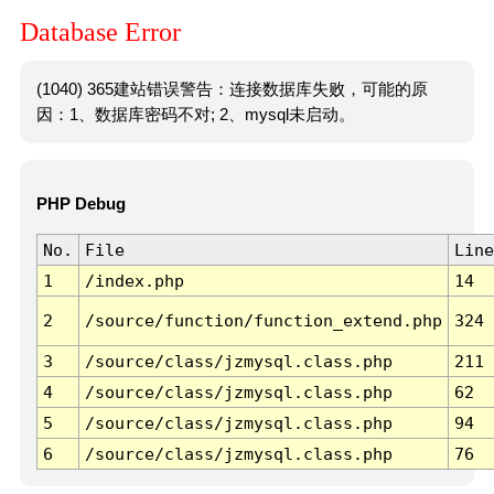
Database Error
(1040) 365建站错误警告：连接数据库失败，可能的原
因：1、数据库密码不对; 2、mysql未启动。
PHP Debug
No.
File
Line
1
/index.php
14
2
/source/function/function_extend.php
324
3
/source/class/jzmysql.class.php
211
4
/source/class/jzmysql.class.php
62
5
/source/class/jzmysql.class.php
94
6
/source/class/jzmysql.class.php
76