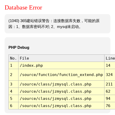
Database Error
(1040) 365建站错误警告：连接数据库失败，可能的原
因：1、数据库密码不对; 2、mysql未启动。
PHP Debug
No.
File
Line
1
/index.php
14
2
/source/function/function_extend.php
324
3
/source/class/jzmysql.class.php
211
4
/source/class/jzmysql.class.php
62
5
/source/class/jzmysql.class.php
94
6
/source/class/jzmysql.class.php
76