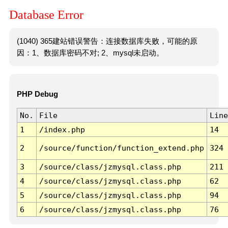
Database Error
(1040) 365建站错误警告：连接数据库失败，可能的原
因：1、数据库密码不对; 2、mysql未启动。
PHP Debug
No.
File
Line
1
/index.php
14
2
/source/function/function_extend.php
324
3
/source/class/jzmysql.class.php
211
4
/source/class/jzmysql.class.php
62
5
/source/class/jzmysql.class.php
94
6
/source/class/jzmysql.class.php
76