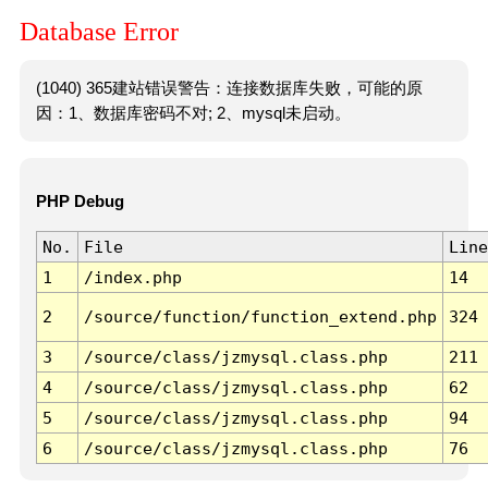
Database Error
(1040) 365建站错误警告：连接数据库失败，可能的原
因：1、数据库密码不对; 2、mysql未启动。
PHP Debug
No.
File
Line
1
/index.php
14
2
/source/function/function_extend.php
324
3
/source/class/jzmysql.class.php
211
4
/source/class/jzmysql.class.php
62
5
/source/class/jzmysql.class.php
94
6
/source/class/jzmysql.class.php
76