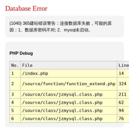
Database Error
(1040) 365建站错误警告：连接数据库失败，可能的原
因：1、数据库密码不对; 2、mysql未启动。
PHP Debug
No.
File
Line
1
/index.php
14
2
/source/function/function_extend.php
324
3
/source/class/jzmysql.class.php
211
4
/source/class/jzmysql.class.php
62
5
/source/class/jzmysql.class.php
94
6
/source/class/jzmysql.class.php
76