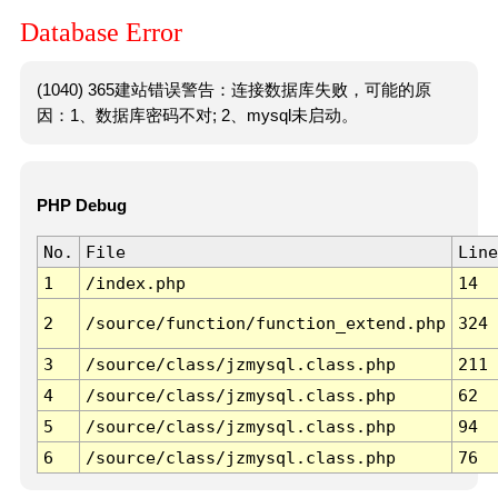
Database Error
(1040) 365建站错误警告：连接数据库失败，可能的原
因：1、数据库密码不对; 2、mysql未启动。
PHP Debug
No.
File
Line
1
/index.php
14
2
/source/function/function_extend.php
324
3
/source/class/jzmysql.class.php
211
4
/source/class/jzmysql.class.php
62
5
/source/class/jzmysql.class.php
94
6
/source/class/jzmysql.class.php
76