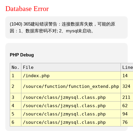
Database Error
(1040) 365建站错误警告：连接数据库失败，可能的原
因：1、数据库密码不对; 2、mysql未启动。
PHP Debug
No.
File
Line
1
/index.php
14
2
/source/function/function_extend.php
324
3
/source/class/jzmysql.class.php
211
4
/source/class/jzmysql.class.php
62
5
/source/class/jzmysql.class.php
94
6
/source/class/jzmysql.class.php
76