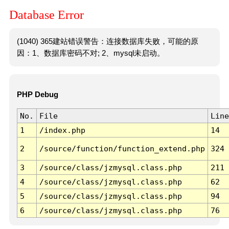
Database Error
(1040) 365建站错误警告：连接数据库失败，可能的原
因：1、数据库密码不对; 2、mysql未启动。
PHP Debug
No.
File
Line
1
/index.php
14
2
/source/function/function_extend.php
324
3
/source/class/jzmysql.class.php
211
4
/source/class/jzmysql.class.php
62
5
/source/class/jzmysql.class.php
94
6
/source/class/jzmysql.class.php
76