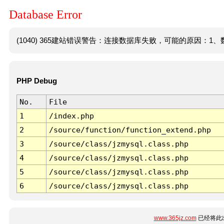
Database Error
(1040) 365建站错误警告：连接数据库失败，可能的原因：1、数
PHP Debug
No.
File
1
/index.php
2
/source/function/function_extend.php
3
/source/class/jzmysql.class.php
4
/source/class/jzmysql.class.php
5
/source/class/jzmysql.class.php
6
/source/class/jzmysql.class.php
www.365jz.com
已经将此