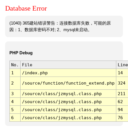
Database Error
(1040) 365建站错误警告：连接数据库失败，可能的原
因：1、数据库密码不对; 2、mysql未启动。
PHP Debug
No.
File
Line
1
/index.php
14
2
/source/function/function_extend.php
324
3
/source/class/jzmysql.class.php
211
4
/source/class/jzmysql.class.php
62
5
/source/class/jzmysql.class.php
94
6
/source/class/jzmysql.class.php
76